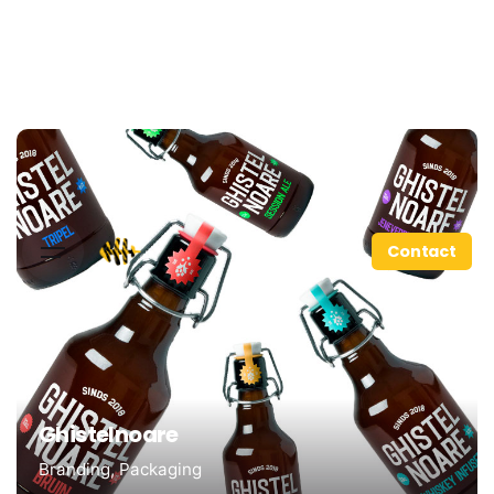
Contact
Ghistelnoare
Branding
Packaging