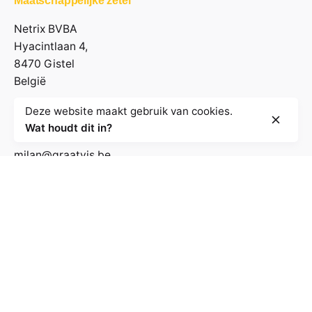
Maatschappelijke zetel
Netrix BVBA
Hyacintlaan 4,
8470 Gistel
België
Deze website maakt gebruik van cookies.
Contactgegevens
Wat houdt dit in?
milan@graatvis.be
+32 485 71 74 30
BE 0895.530.031
Volg de nieuwsbrief
E-mailadres