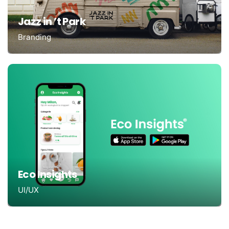
Jazz in ’t Park
Branding
Eco Insights
UI/UX