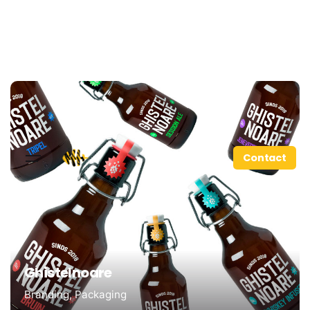
Contact
Ghistelnoare
Branding
Packaging