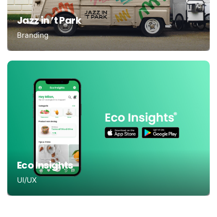
Jazz in ’t Park
Branding
Eco Insights
UI/UX