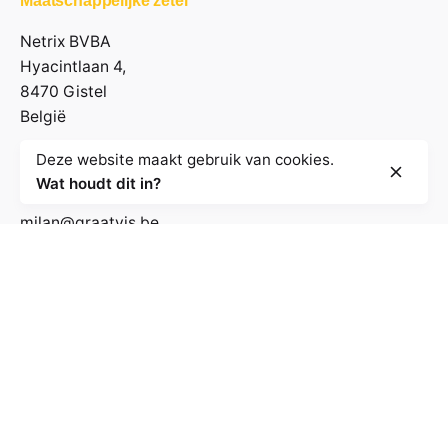
Maatschappelijke zetel
Netrix BVBA
Hyacintlaan 4,
8470 Gistel
België
Deze website maakt gebruik van cookies.
Contactgegevens
Wat houdt dit in?
milan@graatvis.be
+32 485 71 74 30
BE 0895.530.031
Volg de nieuwsbrief
E-mailadres