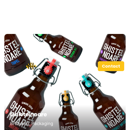
Contact
Ghistelnoare
Branding
Packaging