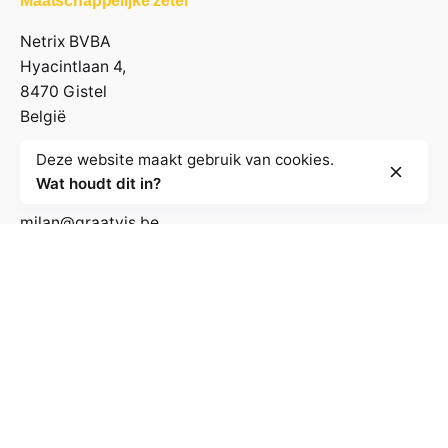
Maatschappelijke zetel
Netrix BVBA
Hyacintlaan 4,
8470 Gistel
België
Deze website maakt gebruik van cookies.
Contactgegevens
Wat houdt dit in?
milan@graatvis.be
+32 485 71 74 30
BE 0895.530.031
Volg de nieuwsbrief
E-mailadres