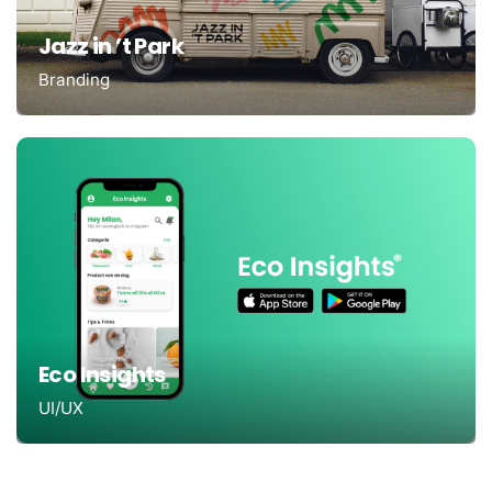
Jazz in ’t Park
Branding
Eco Insights
UI/UX