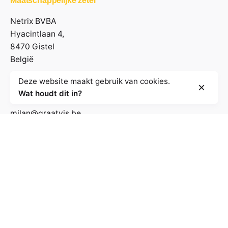
Maatschappelijke zetel
Netrix BVBA
Hyacintlaan 4,
8470 Gistel
België
Deze website maakt gebruik van cookies.
Contactgegevens
Wat houdt dit in?
milan@graatvis.be
+32 485 71 74 30
BE 0895.530.031
Volg de nieuwsbrief
E-mailadres