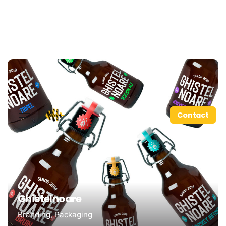
Contact
Ghistelnoare
Branding
Packaging