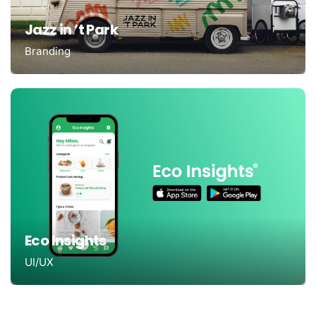
Jazz in ’t Park
Branding
Eco Insights
UI/UX