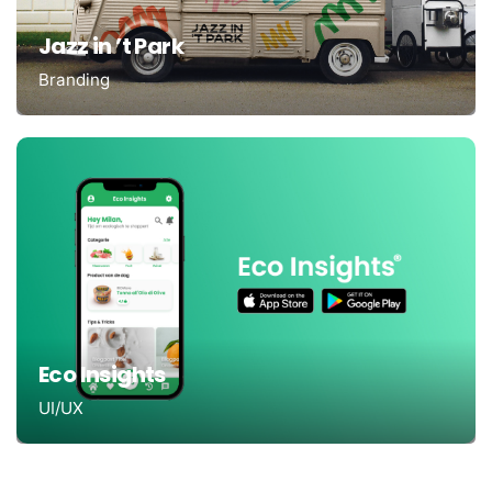
Jazz in ’t Park
Branding
Eco Insights
UI/UX