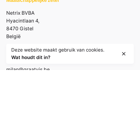
Maatschappelijke zetel
Netrix BVBA
Hyacintlaan 4,
8470 Gistel
België
Deze website maakt gebruik van cookies.
Contactgegevens
Wat houdt dit in?
milan@graatvis.be
+32 485 71 74 30
BE 0895.530.031
Volg de nieuwsbrief
E-mailadres