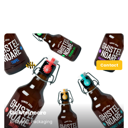
Contact
Ghistelnoare
Branding
Packaging