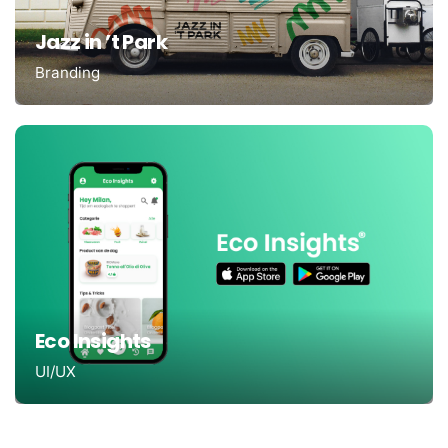
Jazz in ’t Park
Branding
Eco Insights
UI/UX