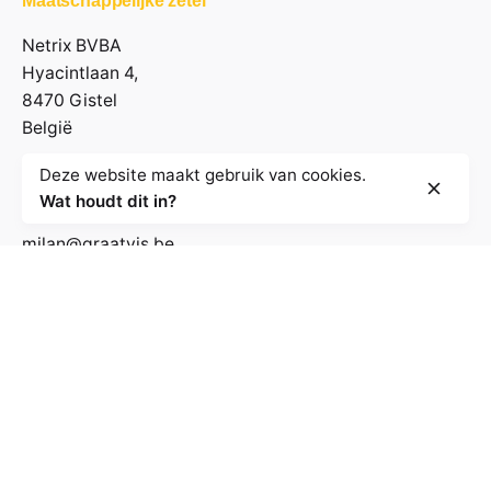
Maatschappelijke zetel
Netrix BVBA
Hyacintlaan 4,
8470 Gistel
België
Deze website maakt gebruik van cookies.
Contactgegevens
Wat houdt dit in?
milan@graatvis.be
+32 485 71 74 30
BE 0895.530.031
Volg de nieuwsbrief
E-mailadres