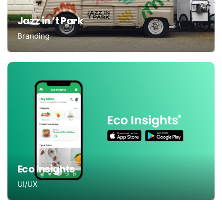
Jazz in ’t Park
Branding
Eco Insights
UI/UX