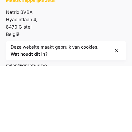
Maatschappelijke zetel
Netrix BVBA
Hyacintlaan 4,
8470 Gistel
België
Deze website maakt gebruik van cookies.
Contactgegevens
Wat houdt dit in?
milan@graatvis.be
+32 485 71 74 30
BE 0895.530.031
Volg de nieuwsbrief
E-mailadres