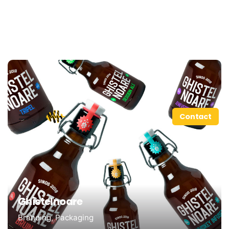
Contact
Ghistelnoare
Branding
Packaging