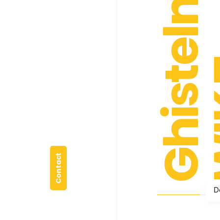
Ghistelnoare
WIK
Contact
D