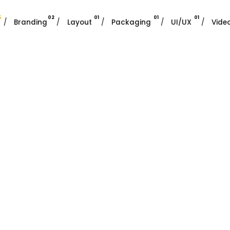
5
02
01
01
01
/
Branding
/
Layout
/
Packaging
/
UI/UX
/
Vide