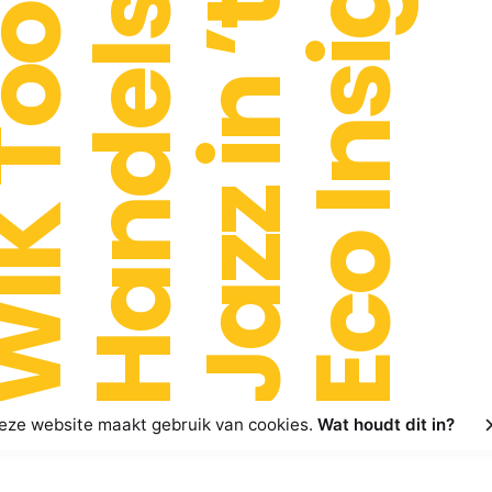
Handelsbeurs
Jazz in ’t Park
Eco Insights
 Toont!
eze website maakt gebruik van cookies.
Wat houdt dit in?