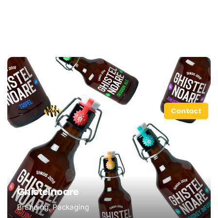
Contact
Ghistelnoare
Branding
Packaging