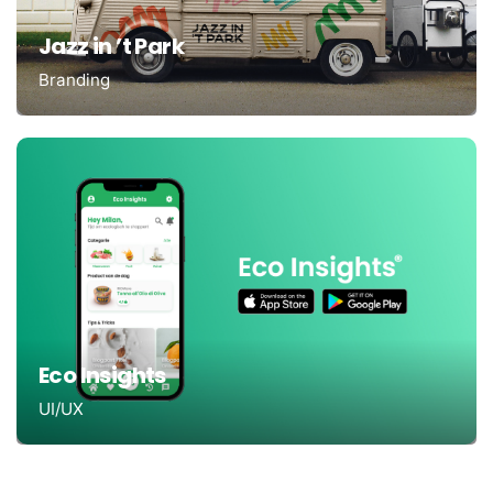
Jazz in ’t Park
Branding
Eco Insights
UI/UX