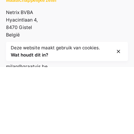
Maatschappelijke zetel
Netrix BVBA
Hyacintlaan 4,
8470 Gistel
België
Deze website maakt gebruik van cookies.
Contactgegevens
Wat houdt dit in?
milan@graatvis.be
+32 485 71 74 30
BE 0895.530.031
Volg de nieuwsbrief
E-mailadres