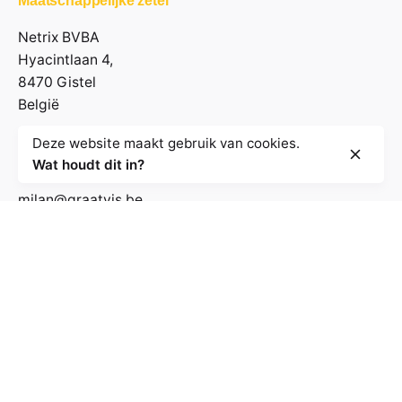
Maatschappelijke zetel
Netrix BVBA
Hyacintlaan 4,
8470 Gistel
België
Deze website maakt gebruik van cookies.
Contactgegevens
Wat houdt dit in?
milan@graatvis.be
+32 485 71 74 30
BE 0895.530.031
Volg de nieuwsbrief
E-mailadres