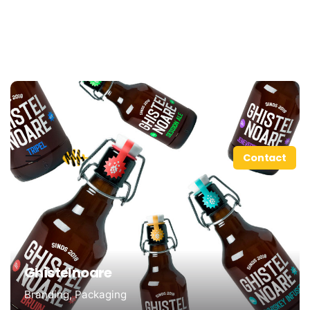
Contact
Ghistelnoare
Branding
Packaging