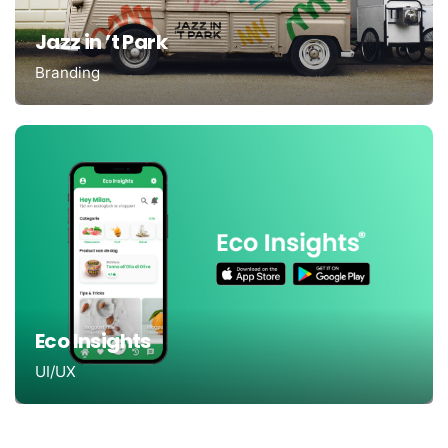
Jazz in ’t Park
Branding
Eco Insights
UI/UX