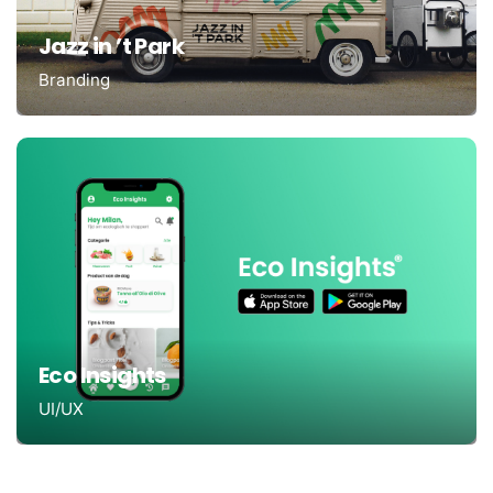
Jazz in ’t Park
Branding
Eco Insights
UI/UX