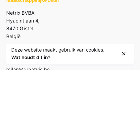
Maatschappelijke zetel
Netrix BVBA
Hyacintlaan 4,
8470 Gistel
België
Deze website maakt gebruik van cookies.
Contactgegevens
Wat houdt dit in?
milan@graatvis.be
+32 485 71 74 30
BE 0895.530.031
Volg de nieuwsbrief
E-mailadres