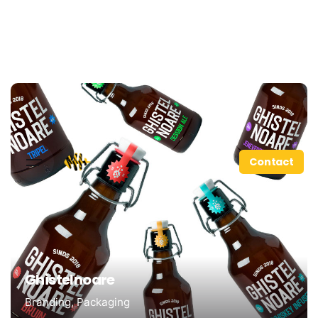
Contact
Ghistelnoare
Branding
Packaging