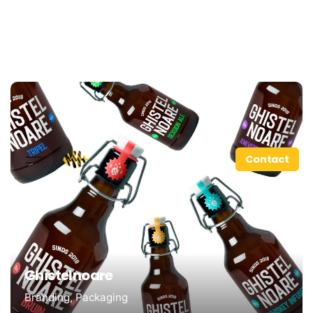
Contact
Ghistelnoare
Branding
Packaging