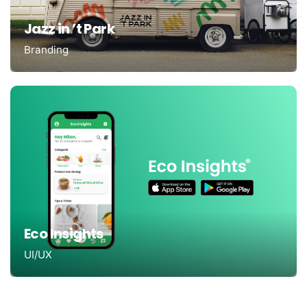
Jazz in ’t Park
Branding
Eco Insights
UI/UX