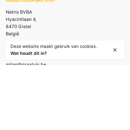
Maatschappelijke zetel
Netrix BVBA
Hyacintlaan 4,
8470 Gistel
België
Deze website maakt gebruik van cookies.
Contactgegevens
Wat houdt dit in?
milan@graatvis.be
+32 485 71 74 30
BE 0895.530.031
Volg de nieuwsbrief
E-mailadres