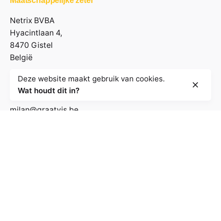
Maatschappelijke zetel
Netrix BVBA
Hyacintlaan 4,
8470 Gistel
België
Deze website maakt gebruik van cookies.
Contactgegevens
Wat houdt dit in?
milan@graatvis.be
+32 485 71 74 30
BE 0895.530.031
Volg de nieuwsbrief
E-mailadres