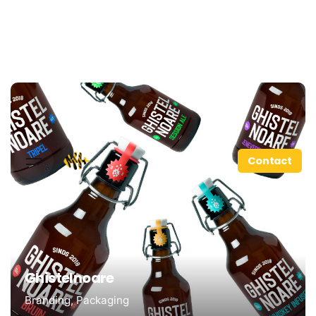
Contact
Ghistelnoare
Branding
Packaging