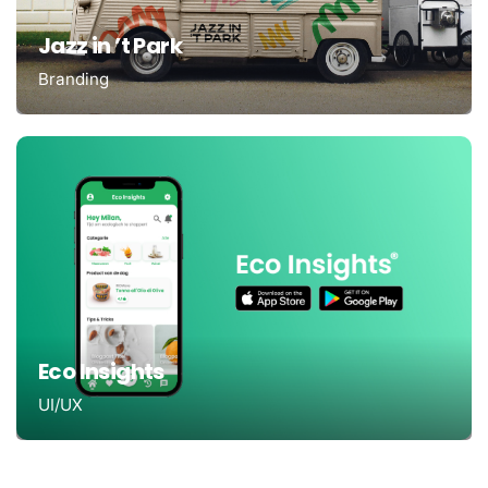
Jazz in ’t Park
Branding
Eco Insights
UI/UX