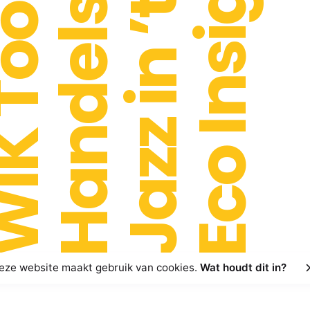
Handelsbeurs
Jazz in ’t Park
Eco Insights
 Toont!
eze website maakt gebruik van cookies.
Wat houdt dit in?