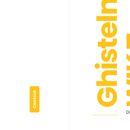
Ghistelnoare
WIK
Contact
D