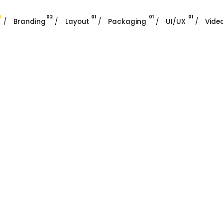
5
02
01
01
01
/
Branding
/
Layout
/
Packaging
/
UI/UX
/
Vide