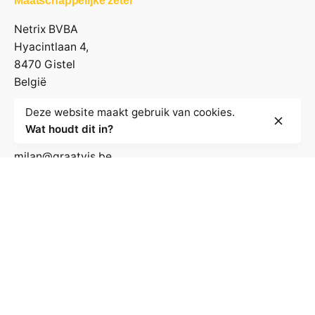
Maatschappelijke zetel
Netrix BVBA
Hyacintlaan 4,
8470 Gistel
België
Deze website maakt gebruik van cookies.
Contactgegevens
Wat houdt dit in?
milan@graatvis.be
+32 485 71 74 30
BE 0895.530.031
Volg de nieuwsbrief
E-mailadres