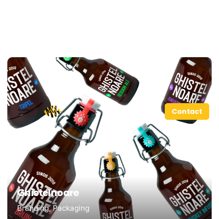
Contact
Ghistelnoare
Branding
Packaging