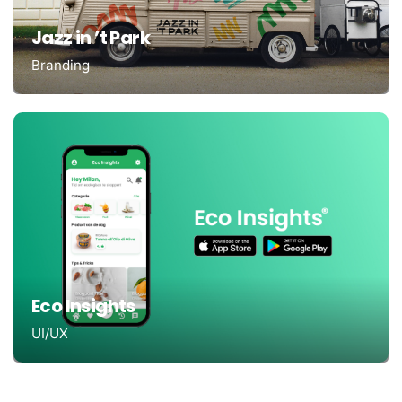
Jazz in ’t Park
Branding
Eco Insights
UI/UX