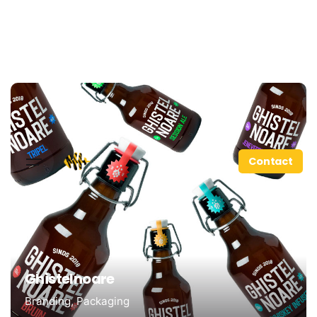
Contact
Ghistelnoare
Branding
Packaging