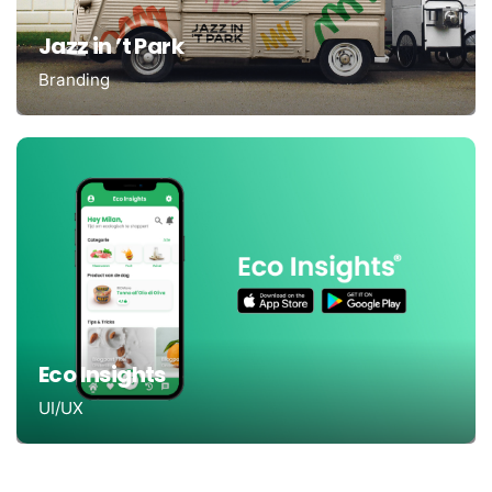
Jazz in ’t Park
Branding
Eco Insights
UI/UX