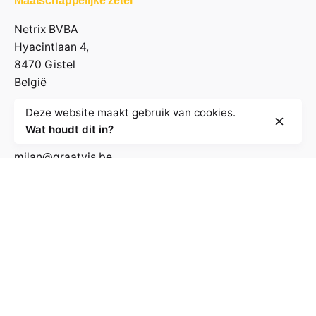
Maatschappelijke zetel
Netrix BVBA
Hyacintlaan 4,
8470 Gistel
België
Deze website maakt gebruik van cookies.
Contactgegevens
Wat houdt dit in?
milan@graatvis.be
+32 485 71 74 30
BE 0895.530.031
Volg de nieuwsbrief
E-mailadres