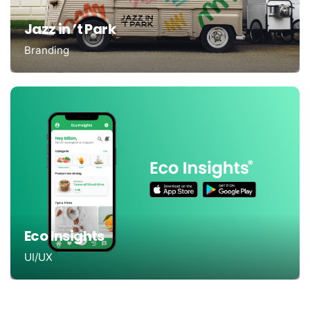
Jazz in ’t Park
Branding
Eco Insights
UI/UX