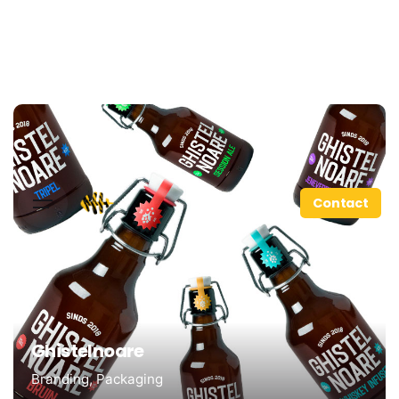
Contact
Ghistelnoare
Branding
Packaging