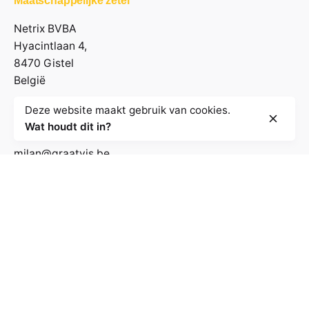
Maatschappelijke zetel
Netrix BVBA
Hyacintlaan 4,
8470 Gistel
België
Deze website maakt gebruik van cookies.
Contactgegevens
Wat houdt dit in?
milan@graatvis.be
+32 485 71 74 30
BE 0895.530.031
Volg de nieuwsbrief
E-mailadres