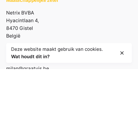
Maatschappelijke zetel
Netrix BVBA
Hyacintlaan 4,
8470 Gistel
België
Deze website maakt gebruik van cookies.
Contactgegevens
Wat houdt dit in?
milan@graatvis.be
+32 485 71 74 30
BE 0895.530.031
Volg de nieuwsbrief
E-mailadres