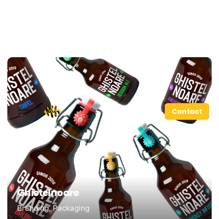
Contact
Ghistelnoare
Branding
Packaging