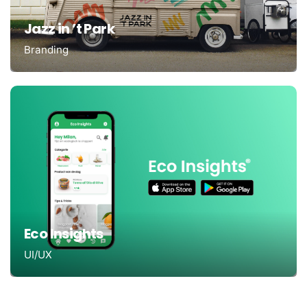
Jazz in ’t Park
Branding
Eco Insights
UI/UX