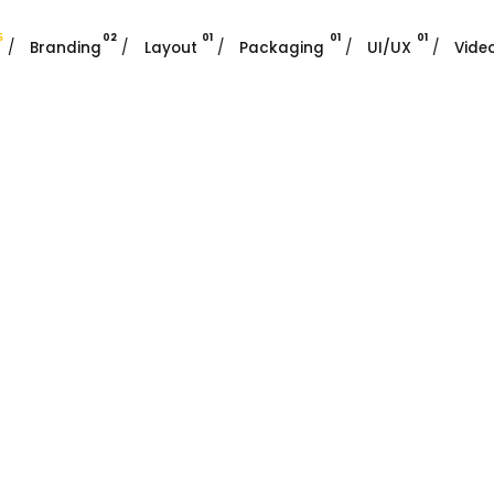
5
02
01
01
01
/
Branding
/
Layout
/
Packaging
/
UI/UX
/
Vide