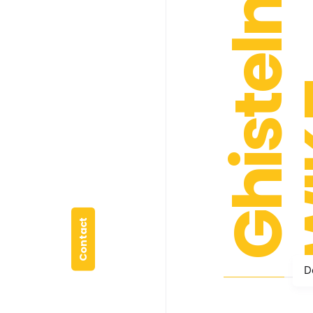
Ghistelnoare
WIK
Contact
D