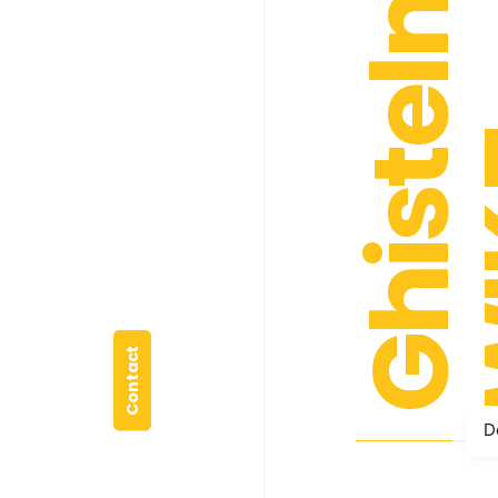
Ghistelnoare
WIK
Contact
D