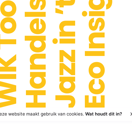
Handelsbeurs
Jazz in ’t Park
Eco Insights
 Toont!
eze website maakt gebruik van cookies.
Wat houdt dit in?