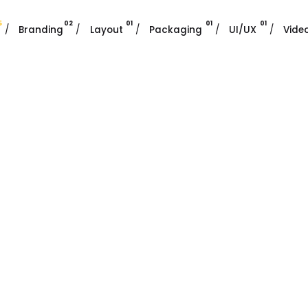
5
02
01
01
01
/
Branding
/
Layout
/
Packaging
/
UI/UX
/
Vide