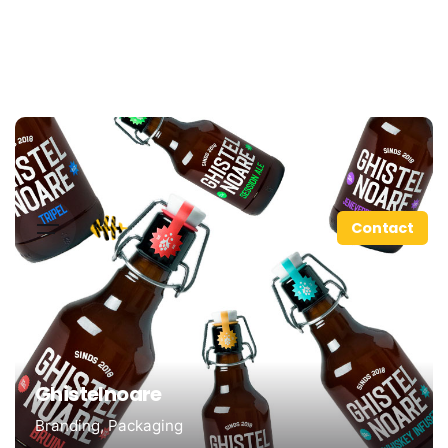
Contact
Ghistelnoare
Branding
Packaging