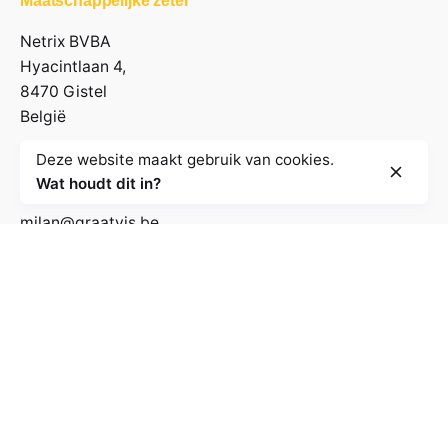
Maatschappelijke zetel
Netrix BVBA
Hyacintlaan 4,
8470 Gistel
België
Deze website maakt gebruik van cookies.
Contactgegevens
Wat houdt dit in?
milan@graatvis.be
+32 485 71 74 30
BE 0895.530.031
Volg de nieuwsbrief
E-mailadres