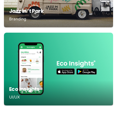
Jazz in ’t Park
Branding
Eco Insights
UI/UX