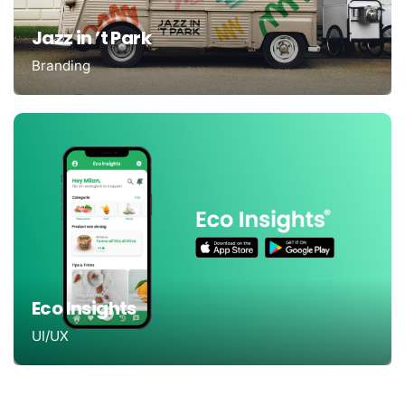
Jazz in ’t Park
Branding
Eco Insights
UI/UX