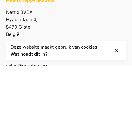
Maatschappelijke zetel
Netrix BVBA
Hyacintlaan 4,
8470 Gistel
België
Deze website maakt gebruik van cookies.
Contactgegevens
Wat houdt dit in?
milan@graatvis.be
+32 485 71 74 30
BE 0895.530.031
Volg de nieuwsbrief
E-mailadres