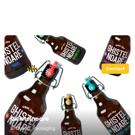
Contact
Ghistelnoare
Branding
Packaging