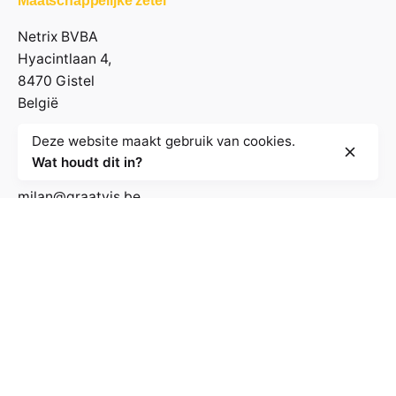
Maatschappelijke zetel
Netrix BVBA
Hyacintlaan 4,
8470 Gistel
België
Deze website maakt gebruik van cookies.
Contactgegevens
Wat houdt dit in?
milan@graatvis.be
+32 485 71 74 30
BE 0895.530.031
Volg de nieuwsbrief
E-mailadres