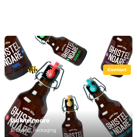
Contact
Ghistelnoare
Branding
Packaging