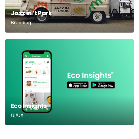
Jazz in ’t Park
Branding
Eco Insights
UI/UX