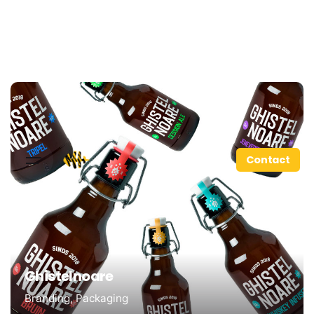
Contact
Ghistelnoare
Branding
Packaging