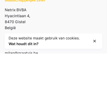
Maatschappelijke zetel
Netrix BVBA
Hyacintlaan 4,
8470 Gistel
België
Deze website maakt gebruik van cookies.
Contactgegevens
Wat houdt dit in?
milan@graatvis.be
+32 485 71 74 30
BE 0895.530.031
Volg de nieuwsbrief
E-mailadres