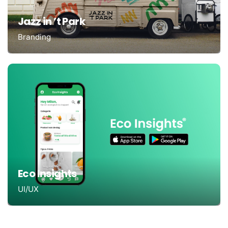
Jazz in ’t Park
Branding
Eco Insights
UI/UX